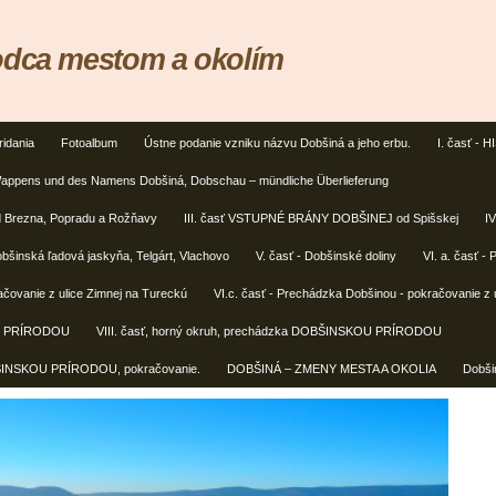
odca mestom a okolím
ridania
Fotoalbum
Ústne podanie vzniku názvu Dobšiná a jeho erbu.
I. časť -
appens und des Namens Dobšiná, Dobschau – mündliche Überlieferung
Brezna, Popradu a Rožňavy
III. časť VSTUPNÉ BRÁNY DOBŠINEJ od Spišskej
I
inská ľadová jaskyňa, Telgárt, Vlachovo
V. časť - Dobšinské doliny
VI. a. časť -
ačovanie z ulice Zimnej na Tureckú
VI.c. časť - Prechádzka Dobšinou - pokračovanie z u
OU PRÍRODOU
VIII. časť, horný okruh, prechádzka DOBŠINSKOU PRÍRODOU
OBŠINSKOU PRÍRODOU, pokračovanie.
DOBŠINÁ – ZMENY MESTA A OKOLIA
Dobšin