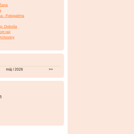
nčana
a
a - Fotogaléria
 p. Doboša
om raji
vrchoviny
máj / 2026
>>
5