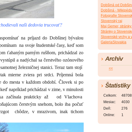
Dobšiná od Dobši
Dobšiná - Wikipédi
Fotografie Slovensk
Slovenský raj
hodievali naši dedovia trucovať?
Maj Gemer, stránky
Stránky o Slovensk
Slovenské vrchy a 
aspomínať na príjazd do Dobšinej bývalou
GaleriaSlovakia
 spomínam
na svoje študentské časy, keď som
kom ťahaným parným rušňom, prichádzal zo
Archív
, vystúpil a nadýchal sa čerstvého ozónového
 samotnej železničnej stanici. Teraz tam stojí
<<
tak mierne zviera pri srdci. Príjemná bola
ce do mesta v každom období. Človek si po
Štatistiky
a keď napríklad prichádzal v zime, v minulosti
Celkom:
48708
a začínala prakticky až
od Vlachova
Mesiac:
4030
oňajúcom čerstvým snehom, bolo iba počuť
Deň:
276
rzgot
chôdze, v mrazivom, inak tichom
Online:
1