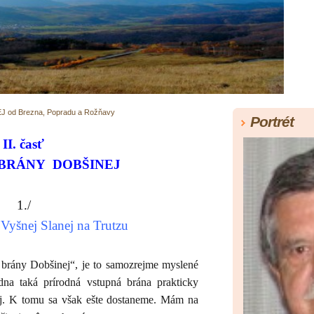
 od Brezna, Popradu a Rožňavy
Portrét
II. časť
BRÁNY
DOBŠINEJ
1./
Vyšnej Slanej na Trutzu
 brány Dobšinej“, je to samozrejme myslené
dna taká prírodná vstupná brána prakticky
nej. K tomu sa však ešte dostaneme. Mám na