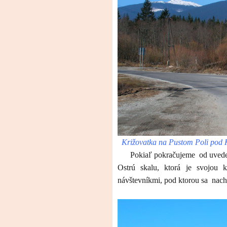
Križovatka na Pustom Poli pod 
Pokiaľ pokračujeme
od uved
Ostrú skalu, ktorá je svojou k
návštevníkmi, pod ktorou sa
nach