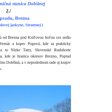
ničná stanica Dobšinej
2./
pradu, Brezna
.
dovej jaskyne, Stratenej )
 sú od Brezna pod Kráľovou hoľou cez sedlo
Vernár a kopec Popová, kde sa prakticky
á a to Nízke Tatry, Slovenské Rudohorie
ka, kde je hranica okresov Brezno, Poprad
ónu Dobšiná, a v neposlednom rade aj krajov
v.