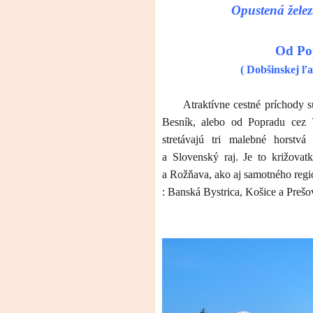
Opustená želez
Od Po
( Dobšinskej ľa
Atraktívne cestné príchody
Besník, alebo od Popradu cez 
stretávajú tri malebné horstv
a Slovenský raj. Je to križovat
a Rožňava, ako aj samotného regi
: Banská Bystrica, Košice a Prešo