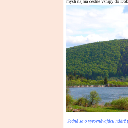
mysli najmä cestné vstupy do Dobš
Jedná sa o vyrovnávajúcu nádrž p