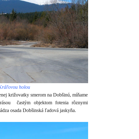
Kráľovou holou
enej križovatky smerom na Dobšinú, míňame
rásou
častým objektom fotenia rôznymi
ádza osada Dobšinská ľadová jaskyňa.