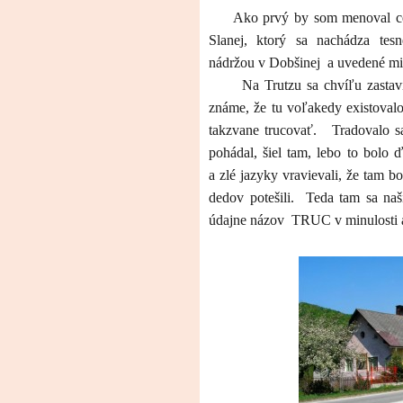
Ako prvý by som menoval ce
Slanej, ktorý sa nachádza tes
nádržou v Dobšinej
a uvedené mi
Na Trutzu sa chvíľu zastav
známe, že tu voľakedy existovalo 
takzvane trucovať.
Tradovalo s
pohádal, šiel tam, lebo to bolo 
a zlé jazyky vravievali, že tam b
dedov potešili.
Teda tam sa naši
údajne názov
TRUC v minulosti a