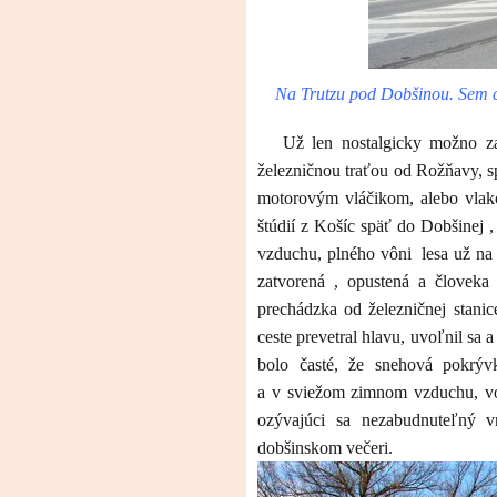
Na Trutzu pod Dobšinou. Sem c
Už len nostalgicky možno z
železničnou traťou od Rožňavy,
motorovým vláčikom, alebo vla
štúdií z Košíc späť do Dobšinej 
vzduchu, plného vôni
lesa už na
zatvorená , opustená a človeka 
prechádzka od železničnej stani
ceste prevetral hlavu, uvoľnil sa 
bolo časté, že snehová pokrývk
a v sviežom zimnom vzduchu, v
ozývajúci sa nezabudnuteľný v
dobšinskom večeri.