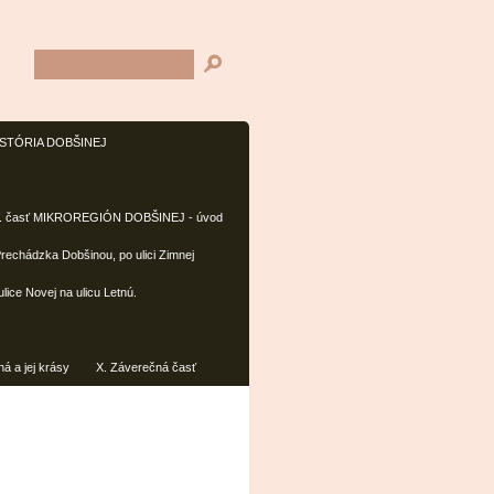
 HISTÓRIA DOBŠINEJ
V. časť MIKROREGIÓN DOBŠINEJ - úvod
 Prechádzka Dobšinou, po ulici Zimnej
lice Novej na ulicu Letnú.
á a jej krásy
X. Záverečná časť