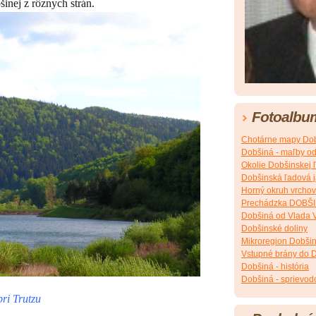
inej z rôznych strán.
Fotoalbu
Chotárne mapy Dob
Dobšiná - maľby o
Okolie Dobšinskej 
Dobšinská ľadová 
Horný okruh vrchov
Prechádzka DOBŠ
Dobšiná od Vlada 
Dobšinské doliny
Mikroregion Dobšin
Vstupné brány do 
Dobšiná - história
Dobšiná - sprievod
ri Trutzu