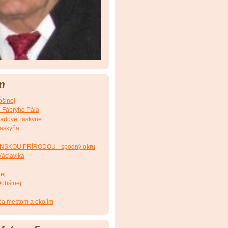
m
šinej
d Fábryho Pála
ľadovej jaskyne
jaskyňa
INSKOU PRÍRODOU - spodný okru
Václavika
ej
Dobšinej
ca mestom a okolím