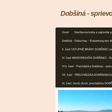
Dobšiná - spriev
Úvod
Návštevná kniha a najnovšie p
Dobšiná - Dobschau – Entstehung des W
II. časť VSTUPNÉ BRÁNY DOBŠINEJ od 
IV. časť MIKROREGIÓN DOBŠINEJ - Dobš
VI.b. časť - Prechádzka Dobšinou - pokr
VII. časť - PRECHÁDZKA DOBŠINSK
IX. časť, horný okruh, prechádzka D