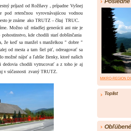
Posledné 
stný príjazd od Rožňavy , prípadne Vyšnej
ne pod retenčnou vyrovnávajúcou vodnou
esto je známe
ako TRUTZ – čítaj
TRUC.
íme. Možno už mladšej generácii ani nie je
pohostinstvo, kde chodili starí dobšinčania
a, že keď sa manžel s manželkou " dobre "
ďalej od mesta a tam šiel piť, odreagovať sa
olo možné nájsť a ľahšie žienky, ktoré našich
 dedovia chodili vytrucovať a z toho je aj
j v súčasnosti
zvaný TRUTZ.
MIKRO-REGION D
Toplist
Obľúbené