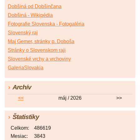
Dobšiná od Dobšinčana
Dobšiná - Wikipédia
Fotografie Slovenska - Fotogaléria
Slovenský raj
Maj Gemer, stránky p. Doboša
Stránky o Slovenskom raji
Slovenské vrchy a vrchoviny
GaleriaSlovakia
Archív
<<
máj / 2026
>>
Štatistiky
Celkom:
486619
Mesiac:
3843