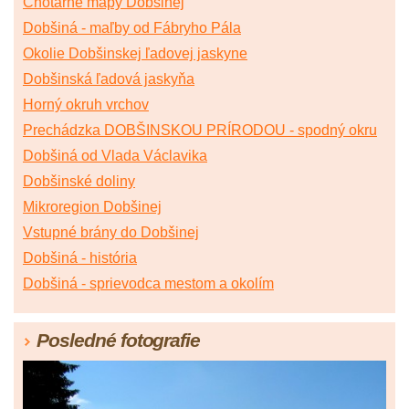
Chotárne mapy Dobšinej
Dobšiná - maľby od Fábryho Pála
Okolie Dobšinskej ľadovej jaskyne
Dobšinská ľadová jaskyňa
Horný okruh vrchov
Prechádzka DOBŠINSKOU PRÍRODOU - spodný okru
Dobšiná od Vlada Václavika
Dobšinské doliny
Mikroregion Dobšinej
Vstupné brány do Dobšinej
Dobšiná - história
Dobšiná - sprievodca mestom a okolím
Posledné fotografie