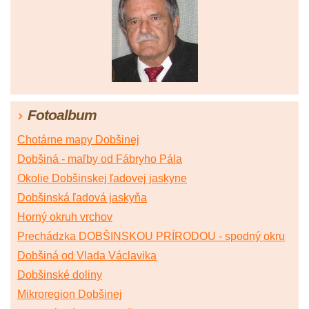
Fotoalbum
Chotárne mapy Dobšinej
Dobšiná - maľby od Fábryho Pála
Okolie Dobšinskej ľadovej jaskyne
Dobšinská ľadová jaskyňa
Horný okruh vrchov
Prechádzka DOBŠINSKOU PRÍRODOU - spodný okru
Dobšiná od Vlada Václavika
Dobšinské doliny
Mikroregion Dobšinej