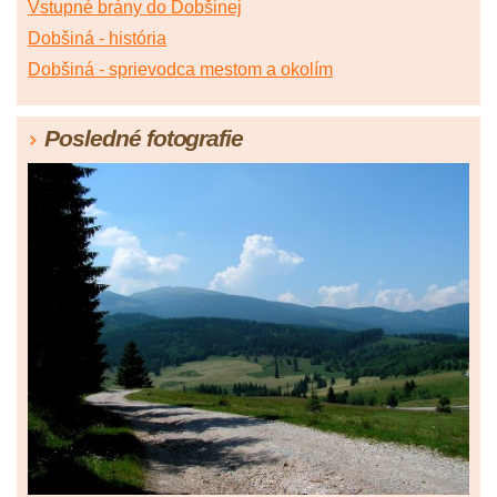
Vstupné brány do Dobšinej
Dobšiná - história
Dobšiná - sprievodca mestom a okolím
Posledné fotografie