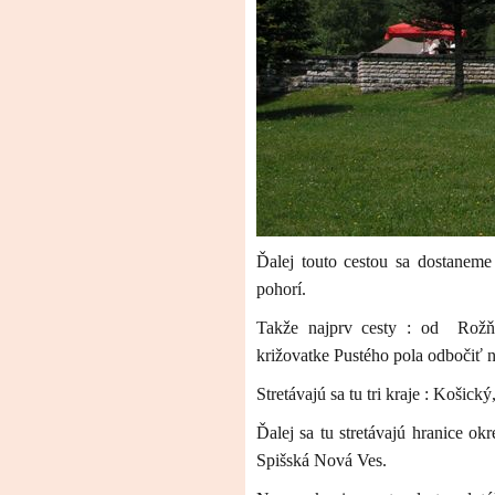
Ďalej touto cestou sa dostaneme 
pohorí.
Takže najprv cesty : od Rož
križovatke Pustého pola odbočiť 
Stretávajú sa tu tri kraje : Košic
Ďalej sa tu stretávajú hranice o
Spišská Nová Ves.