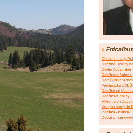
Fotoalbu
Chotárne mapy Dob
Dobšiná - maľby o
Okolie Dobšinskej 
Dobšinská ľadová 
Horný okruh vrchov
Prechádzka DOBŠ
Dobšiná od Vlada 
Dobšinské doliny
Mikroregion Dobšin
Vstupné brány do 
Dobšiná - história
Dobšiná - sprievod