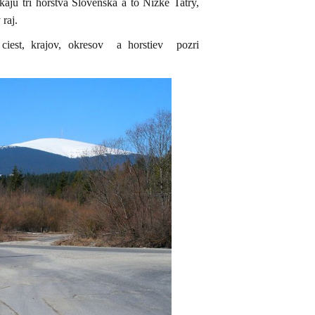
kajú tri horstvá Slovenska a to Nízke Tatry,
 raj.
 ciest, krajov, okresov a horstiev
pozri