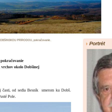
ka DOBŠINSKOU PRÍRODOU, pokračovanie.
Portrét
- pokračovanie
vrchov okolo Dobšinej
j časti, od sedla Besník smerom ku Dobš.
usté Pole.