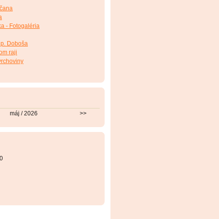
nčana
a
a - Fotogaléria
 p. Doboša
om raji
vrchoviny
máj / 2026
>>
0