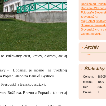
Dobšiná od Dobši
Dobšiná - Wikipédi
Fotografie Slovensk
Slovenský raj
Maj Gemer, stránky
Stránky o Slovensk
Slovenské vrchy a 
GaleriaSlovakia
Archív
<<
na križovatky ciest, krajov, okresov, ale aj
Štatistiky
ňavy - Dobšinej, je možné na uvedenej
na Poprad, alebo na Banskú Bystricu.
Celkom:
48705
Mesiac:
4039
ký, Prešovský a Banskobystrický.
Deň:
337
Online:
1
kresov Rožňava, Brezno a Poprad a takmer aj