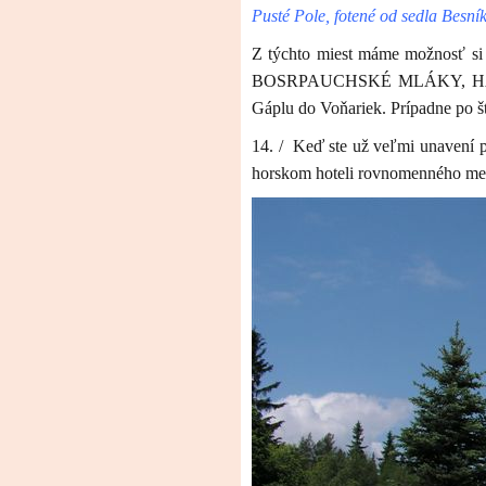
Pusté Pole, fotené od sedla Besní
Z týchto miest máme možnosť s
BOSRPAUCHSKÉ MLÁKY, HANISH
Gáplu do Voňariek. Prípadne po š
14. / Keď ste už veľmi unavení p
horskom hoteli rovnomenného m