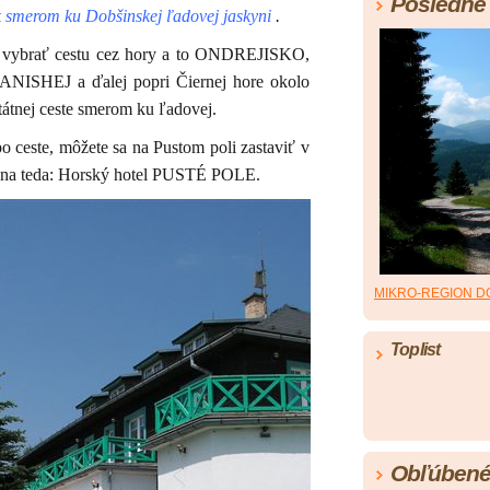
Posledné 
k smerom ku Dobšinskej ľadovej jaskyni
.
i vybrať cestu cez hory a to ONDREJISKO,
EJ a ďalej popri Čiernej hore okolo
tátnej ceste smerom ku ľadovej.
o ceste, môžete sa na Pustom poli zastaviť v
ena teda: Horský hotel PUSTÉ POLE.
MIKRO-REGION D
Toplist
Obľúbené