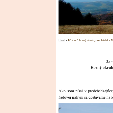
Úvod
»
IX. časť, horný okruh, prechádz
3./ 
Horný okruh 
Ako som písal v predchádzajúce
ľadovej jaskyni sa dostávame na P