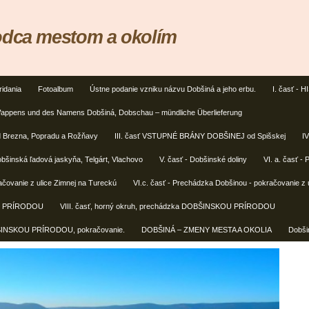
odca mestom a okolím
ridania
Fotoalbum
Ústne podanie vzniku názvu Dobšiná a jeho erbu.
I. časť -
appens und des Namens Dobšiná, Dobschau – mündliche Überlieferung
Brezna, Popradu a Rožňavy
III. časť VSTUPNÉ BRÁNY DOBŠINEJ od Spišskej
I
inská ľadová jaskyňa, Telgárt, Vlachovo
V. časť - Dobšinské doliny
VI. a. časť -
ačovanie z ulice Zimnej na Tureckú
VI.c. časť - Prechádzka Dobšinou - pokračovanie z u
OU PRÍRODOU
VIII. časť, horný okruh, prechádzka DOBŠINSKOU PRÍRODOU
OBŠINSKOU PRÍRODOU, pokračovanie.
DOBŠINÁ – ZMENY MESTA A OKOLIA
Dobšin