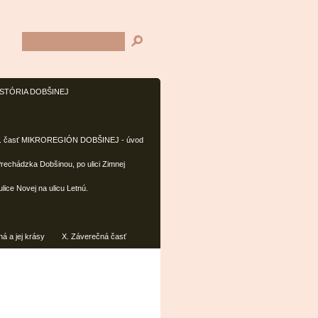
 HISTÓRIA DOBŠINEJ
V. časť MIKROREGIÓN DOBŠINEJ - úvod
 Prechádzka Dobšinou, po ulici Zimnej
lice Novej na ulicu Letnú.
á a jej krásy
X. Záverečná časť