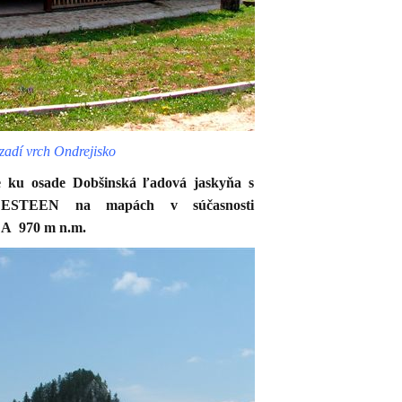
zadí vrch Ondrejisko
 ku osade Dobšinská ľadová jaskyňa s
ZESTEEN na mapách v súčasnosti
ALA
970 m
n.m.