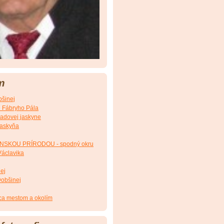
m
šinej
d Fábryho Pála
ľadovej jaskyne
jaskyňa
INSKOU PRÍRODOU - spodný okru
Václavika
ej
Dobšinej
ca mestom a okolím