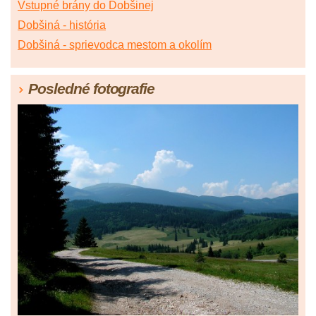
Vstupné brány do Dobšinej
Dobšiná - história
Dobšiná - sprievodca mestom a okolím
Posledné fotografie