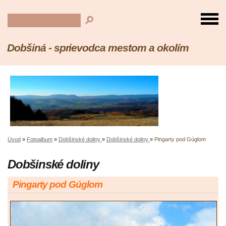
Dobšiná - sprievodca mestom a okolím
Úvod
»
Fotoalbum
»
Dobšinské doliny
»
Dobšinské doliny
»
Pingarty pod Gúglom
Dobšinské doliny
Pingarty pod Gúglom