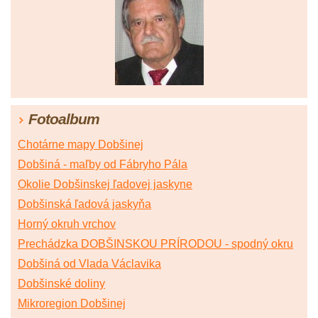
Fotoalbum
Chotárne mapy Dobšinej
Dobšiná - maľby od Fábryho Pála
Okolie Dobšinskej ľadovej jaskyne
Dobšinská ľadová jaskyňa
Horný okruh vrchov
Prechádzka DOBŠINSKOU PRÍRODOU - spodný okru
Dobšiná od Vlada Václavika
Dobšinské doliny
Mikroregion Dobšinej