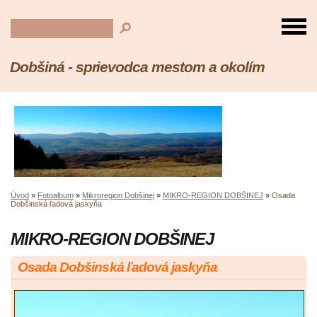
Dobšiná - sprievodca mestom a okolím
Úvod
»
Fotoalbum
»
Mikroregion Dobšinej
»
MIKRO-REGION DOBŠINEJ
»
Osada
Dobšinská ľadová jaskyňa
MIKRO-REGION DOBŠINEJ
Osada Dobšinská ľadová jaskyňa