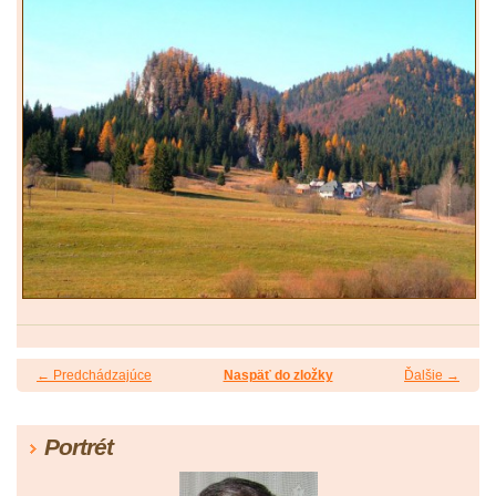
← Predchádzajúce
Naspäť do zložky
Ďalšie →
Portrét