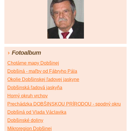
Fotoalbum
Chotárne mapy Dobšinej
Dobšiná - maľby od Fábryho Pála
Okolie Dobšinskej ľadovej jaskyne
Dobšinská ľadová jaskyňa
Horný okruh vrchov
Prechádzka DOBŠINSKOU PRÍRODOU - spodný okru
Dobšiná od Vlada Václavika
Dobšinské doliny
Mikroregion Dobšinej