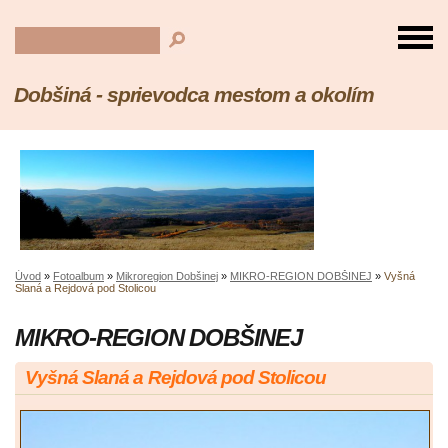
Dobšiná - sprievodca mestom a okolím
Úvod
»
Fotoalbum
»
Mikroregion Dobšinej
»
MIKRO-REGION DOBŠINEJ
»
Vyšná
Slaná a Rejdová pod Stolicou
MIKRO-REGION DOBŠINEJ
Vyšná Slaná a Rejdová pod Stolicou