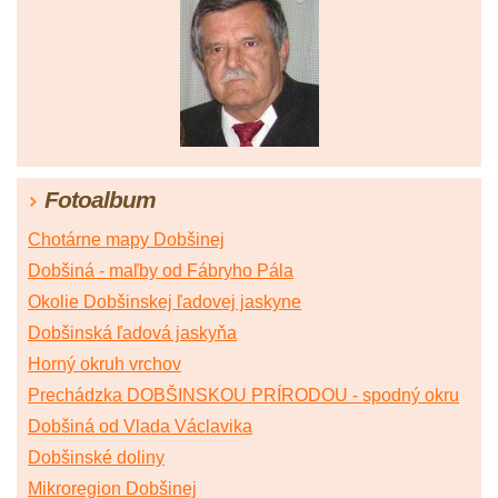
Fotoalbum
Chotárne mapy Dobšinej
Dobšiná - maľby od Fábryho Pála
Okolie Dobšinskej ľadovej jaskyne
Dobšinská ľadová jaskyňa
Horný okruh vrchov
Prechádzka DOBŠINSKOU PRÍRODOU - spodný okru
Dobšiná od Vlada Václavika
Dobšinské doliny
Mikroregion Dobšinej